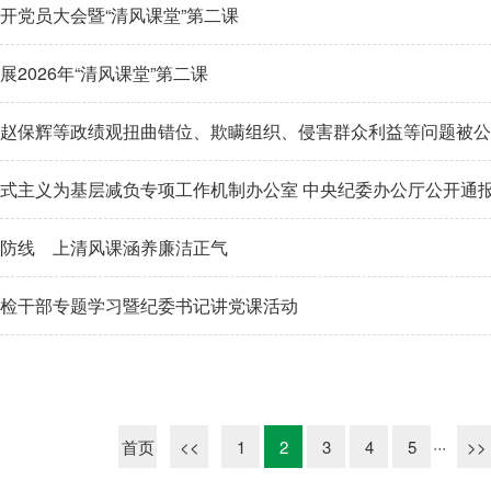
开党员大会暨“清风课堂”第二课
2026年“清风课堂”第二课
、赵保辉等政绩观扭曲错位、欺瞒组织、侵害群众利益等问题被
式主义为基层减负专项工作机制办公室 中央纪委办公厅公开通
全防线 上清风课涵养廉洁正气
纪检干部专题学习暨纪委书记讲党课活动
···
首页
<<
1
2
3
4
5
>>