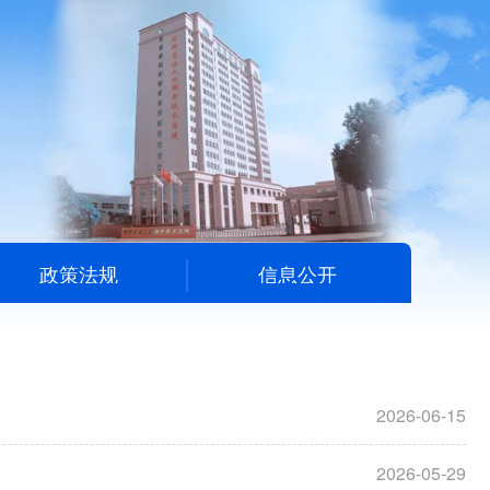
政策法规
信息公开
2026-06-15
2026-05-29