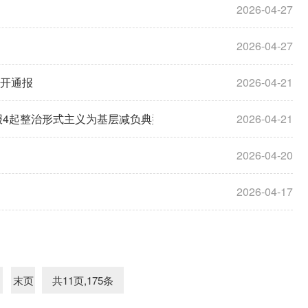
2026-04-27
2026-04-27
公开通报
2026-04-21
报4起整治形式主义为基层减负典型问题
2026-04-21
2026-04-20
2026-04-17
末页
共11页,175条