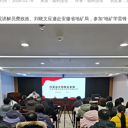
间： 2026-03-16
来源：核科技馆
作者：核科技馆
浏览量：
总院讲解员费政政、刘晓文应邀赴安徽省地矿局，参加“地矿学雷锋