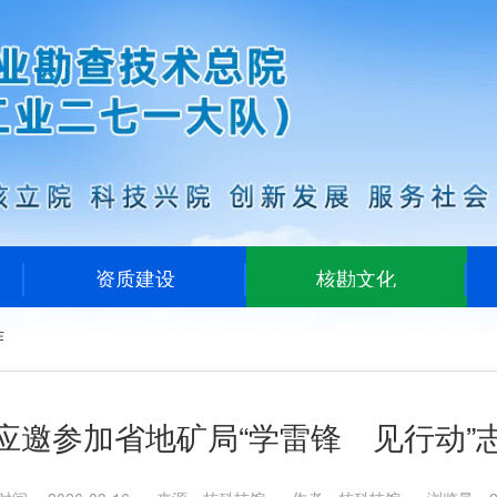
资质建设
核勘文化
作
应邀参加省地矿局“学雷锋 见行动”