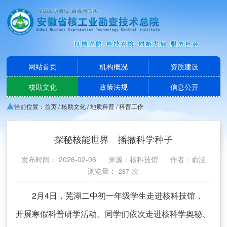
网站首页
机构概况
资质建设
核勘文化
政策法规
信息公开
当前位置：
首页
/
核勘文化
/
地质科普
/
科普工作
探秘核能世界 播撒科学种子
发布时间： 2026-02-06
来源：核科技馆
作者：俞涵
浏览量：
次
287
2月4日，芜湖二中初一年级学生走进核科技馆，
开展寒假科普研学活动。同学们依次走进核科学奥秘、