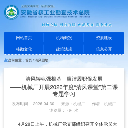
网站首页
机构概况
资质建设
核勘文化
政策法规
信息公开
当前位置：
首页
/
清风园地
清风铸魂强根基 廉洁履职促发展
——机械厂开展2026年度“清风课堂”第二课
专题学习
发布时间： 2026-04-30
来源：机械厂
作者：机械厂
浏览量：
次
494
4月28日上午，机械厂党支部组织召开全体党员大