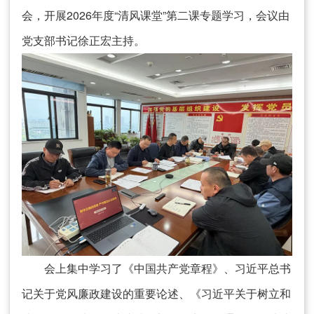
会，开展2026年度“清风课堂”第二课专题学习，会议由
党支部书记徐正宏主持。
会上集中学习了《中国共产党章程》、习近平总书
记关于党风廉政建设的重要论述、《习近平关于树立和