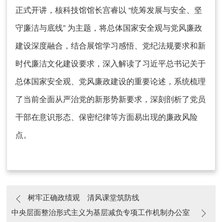
正式开讲，核科技馆馆长宫睿以 “统筹发展与安全、坚
守廉洁与底线” 为主题，将总体国家安全观与党风廉政
建设深度融合，结合展馆学习感悟、党纪法规要求和新
时代廉洁文化建设要求，深入解读了习近平总书记关于
总体国家安全观、党风廉政建设的重要论述，系统梳理
了当前全面从严治党的新形势新要求，深刻剖析了党员
干部在意识形态、保密纪律等方面易出现的廉政风险
点。
树牢正确政绩观 清风课堂筑防线
中央层面整治形式主义为基层减负专项工作机制办公室