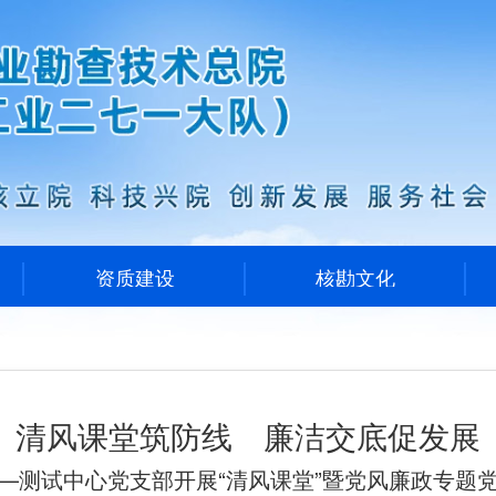
资质建设
核勘文化
清风课堂筑防线 廉洁交底促发展
—测试中心党支部开展“清风课堂”暨党风廉政专题