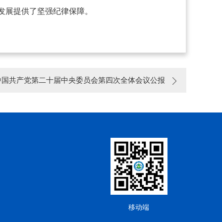
发展提供了坚强纪律保障。
中国共产党第二十届中央委员会第四次全体会议公报
移动端