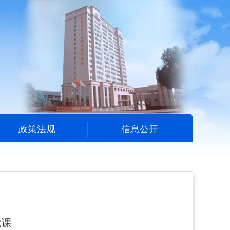
政策法规
信息公开
党课