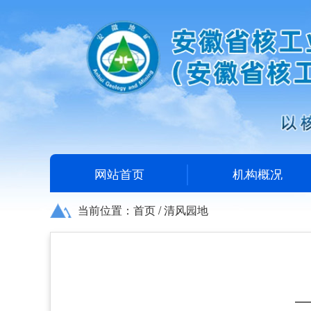
网站首页
机构概况
当前位置：
首页
/
清风园地
—