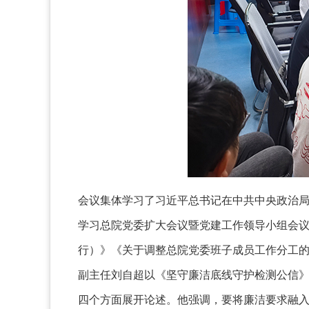
会议集体学习了习近平总书记在中共中央政治
学习总院党委扩大会议暨党建工作领导小组会议
行）》《关于调整总院党委班子成员工作分工
副主任刘自超以《坚守廉洁底线守护检测公信
四个方面展开论述。他强调，要将廉洁要求融