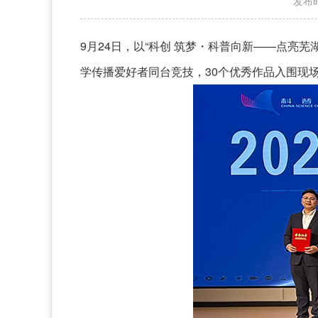
发布时
9月24日，以“科创 筑梦・科普向新——点亮
学传播爱好者同台竞技，30个优秀作品入围现